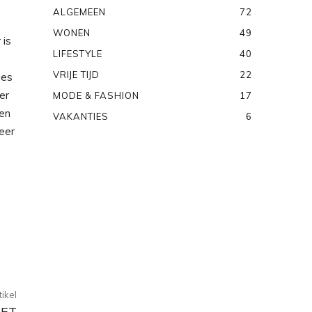
ALGEMEEN
72
WONEN
49
 is
LIFESTYLE
40
VRIJE TIJD
22
ies
er
MODE & FASHION
17
len
VAKANTIES
6
eer
ikel
MET