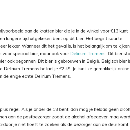
jvoorbeeld aan de kratten bier die je in de winkel voor €13 kunt
n langere tijd uitgekeken bent op dit bier. Het begint saai te
eer lekker. Wanneer dit het geval is, is het belangrijk om te kijken
en voor speciaal bier, maar ook voor
Delirium Tremens
. Dit bier st
er ook begonnen. Dit bier is gebrouwen in België. Belgisch bier i
 Delirium Tremens betaal je €2,49. Je kunt ze gemakkelijk online
van de enige echte Delirium Tremens.
lus regel. Als je onder de 18 bent, dan mag je helaas geen alcoh
t tonen aan de postbezorger zodat de alcohol afgegeven mag word
aardoor je niet hoeft te zoeken als de bezorger aan de deur komt.