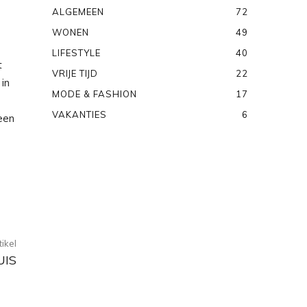
ALGEMEEN
72
WONEN
49
LIFESTYLE
40
t
VRIJE TIJD
22
 in
MODE & FASHION
17
VAKANTIES
6
 een
ikel
UIS