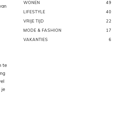
WONEN
49
 van
LIFESTYLE
40
VRIJE TIJD
22
MODE & FASHION
17
VAKANTIES
6
n te
ing
el
 je