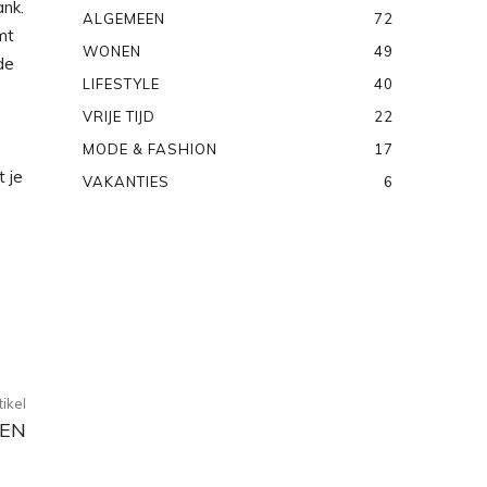
ank.
ALGEMEEN
72
mt
WONEN
49
de
LIFESTYLE
40
VRIJE TIJD
22
MODE & FASHION
17
 je
VAKANTIES
6
ikel
LEN