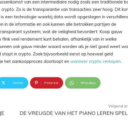
ssenkomst van een intermediaire nodig zoals een traditionele b
n crypto. Zo is de transparantie van transacties zeer hoog. Dit ko
t is een technologie waarbij data wordt opgeslagen in verschillen
 in de informatie en ook kunnen alle betrokken partijen de
 transparant systeem, wat de veiligheid bevordert. Koop gauw
o flink veel rendement kunt behalen, afhankelijk van in welke
n kunnen ook gauw minder waard worden als je niet goed weet wat
 stopt in crypto. Zoek bijvoorbeeld eerst op hoeveel geld
 je het aankoopproces doorloopt en
wanneer crypto verkopen
.
Twitter
Pinterest
WhatsApp
Volgend art
JE
DE VREUGDE VAN HET PIANO LEREN SPE