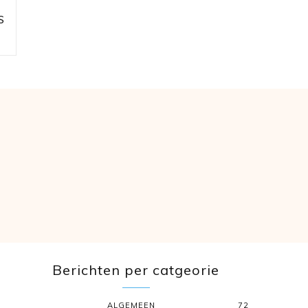
S
Berichten per catgeorie
ALGEMEEN
72