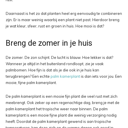
Daarnaast is het zo dat planten heel erg eenvoudig te combineren
zijn. Er is maar weinig waarbij een plant niet past. Hierdoor breng
je wat kleur, sfeer, rust en groen in huis. Hoe mooi is dat?
Breng de zomer in je huis
De zomer. De zon schijnt. De lucht is blauw. Hoe lekker is dat?
Wanneer je altijd in het buitenland rondloopt, zie je vaak
palmbomen. Hoe fijn is dat als je die ook in je huis kan
terugbrengen? Een echte
palm kamerplant
is dan iets voor jou. Een
mooie, fijne palm kamerplant.
De palm kamerplant is een mooie fijn plant die veel rust met zich
meebrengt. Ook zeker op een regenachtige dag, breng je met de
palm kamerplant het tropische weer naar binnen. De palm
kamerplant is een mooie fijne plant die weinig verzorging nodig
heeft. Doordat de palm kamerplant gewend is aan tropische
temperaturen, kan deze zich op de warme dagen ook goed in