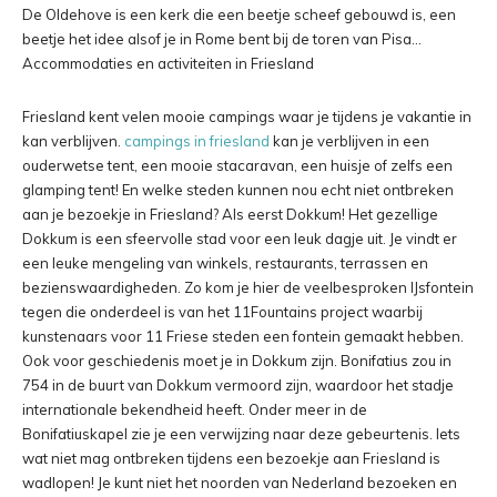
De Oldehove is een kerk die een beetje scheef gebouwd is, een
beetje het idee alsof je in Rome bent bij de toren van Pisa…
Accommodaties en activiteiten in Friesland
Friesland kent velen mooie campings waar je tijdens je vakantie in
kan verblijven.
campings in friesland
kan je verblijven in een
ouderwetse tent, een mooie stacaravan, een huisje of zelfs een
glamping tent! En welke steden kunnen nou echt niet ontbreken
aan je bezoekje in Friesland? Als eerst Dokkum! Het gezellige
Dokkum is een sfeervolle stad voor een leuk dagje uit. Je vindt er
een leuke mengeling van winkels, restaurants, terrassen en
bezienswaardigheden. Zo kom je hier de veelbesproken IJsfontein
tegen die onderdeel is van het 11Fountains project waarbij
kunstenaars voor 11 Friese steden een fontein gemaakt hebben.
Ook voor geschiedenis moet je in Dokkum zijn. Bonifatius zou in
754 in de buurt van Dokkum vermoord zijn, waardoor het stadje
internationale bekendheid heeft. Onder meer in de
Bonifatiuskapel zie je een verwijzing naar deze gebeurtenis. Iets
wat niet mag ontbreken tijdens een bezoekje aan Friesland is
wadlopen! Je kunt niet het noorden van Nederland bezoeken en