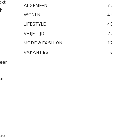
akt
ALGEMEEN
72
ch
WONEN
49
LIFESTYLE
40
VRIJE TIJD
22
MODE & FASHION
17
VAKANTIES
6
meer
ar
ikel