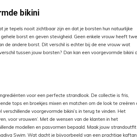
rmde bikini
 je tepels nooit zichtbaar zijn en dat je borsten hun natuurlijke
ehele borst en geven stevigheid. Geen enkele vrouw heeft tw
dan de andere borst. Dit verschil is echter bij de ene vrouw wat
 verschil tussen jouw borsten? Dan kan een voorgevormde bikini d
 ingrediënten voor een perfecte strandlook. De collectie is fris,
illende tops en broekjes mixen en matchen om de look te creëren 
el verschillende voorgevormde bikini’s in terug te vinden. Het
wen, voor vrouwen’. Met de wensen van de klanten in het
hillende modellen en pasvormen bepaald. Maak jouw strandoutfit
diva Swim. Wat dacht je bijvoorbeeld van een prachtige kaftan