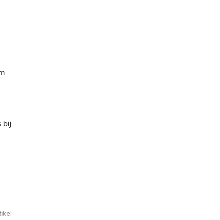
im
 bij
ikel