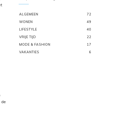
et
ALGEMEEN
72
WONEN
49
LIFESTYLE
40
VRIJE TIJD
22
MODE & FASHION
17
VAKANTIES
6
e
n de