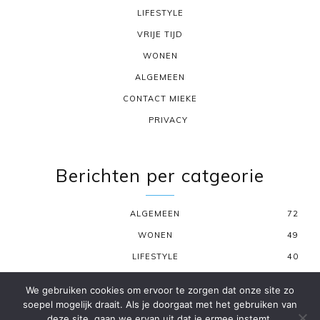
LIFESTYLE
VRIJE TIJD
WONEN
ALGEMEEN
CONTACT MIEKE
PRIVACY
Berichten per catgeorie
ALGEMEEN
72
WONEN
49
LIFESTYLE
40
VRIJE TIJD
22
We gebruiken cookies om ervoor te zorgen dat onze site zo
MODE & FASHION
17
soepel mogelijk draait. Als je doorgaat met het gebruiken van
deze site, gaan we ervan uit dat je ermee instemt.